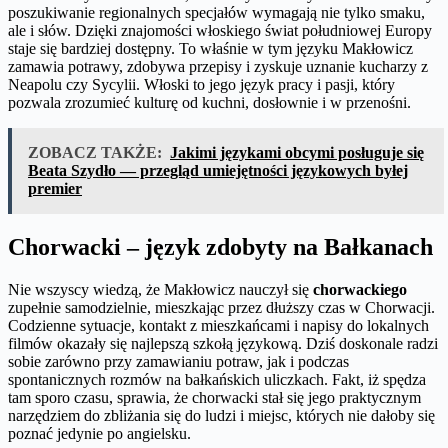
poszukiwanie regionalnych specjałów wymagają nie tylko smaku,
ale i słów. Dzięki znajomości włoskiego świat południowej Europy
staje się bardziej dostępny. To właśnie w tym języku Makłowicz
zamawia potrawy, zdobywa przepisy i zyskuje uznanie kucharzy z
Neapolu czy Sycylii. Włoski to jego język pracy i pasji, który
pozwala zrozumieć kulturę od kuchni, dosłownie i w przenośni.
ZOBACZ TAKŻE:
Jakimi językami obcymi posługuje się
Beata Szydło — przegląd umiejętności językowych byłej
premier
Chorwacki – język zdobyty na Bałkanach
Nie wszyscy wiedzą, że Makłowicz nauczył się
chorwackiego
zupełnie samodzielnie, mieszkając przez dłuższy czas w Chorwacji.
Codzienne sytuacje, kontakt z mieszkańcami i napisy do lokalnych
filmów okazały się najlepszą szkołą językową. Dziś doskonale radzi
sobie zarówno przy zamawianiu potraw, jak i podczas
spontanicznych rozmów na bałkańskich uliczkach. Fakt, iż spędza
tam sporo czasu, sprawia, że chorwacki stał się jego praktycznym
narzędziem do zbliżania się do ludzi i miejsc, których nie dałoby się
poznać jedynie po angielsku.