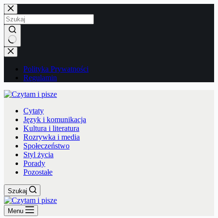
Przejdź
do
treści
Brak
wyników
Polityka Prywatności
Regulamin
Cytaty
Język i komunikacja
Kultura i literatura
Rozrywka i media
Społeczeństwo
Styl życia
Porady
Pozostałe
Szukaj
Menu