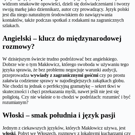
widzom smakowite opowieści, dzieli się doświadczeniami i tworzy
swoją markę jako dziennikarz, autor czy prowadzący. Język polski
jest dla niego naturalnym środowiskiem do nawiązywania
kontaktów, także podczas spotkań z rodakami na zagranicznych
szlakach.
Angielski – klucz do międzynarodowej
rozmowy?
W dzisiejszym świecie trudno podróżować bez angielskiego.
Dobrze wie o tym Makłowicz, którego swoboda w używaniu tego
języka sprawia, że bez problemu negocjuje warunki audycji,
przeprowadza
wywiady z zagranicznymi gośćmi
czy po prostu
załatwia codzienne sprawy w najodleglejszych zakątkach globu.
Nie chodzi tu jednak o perfekcyjną gramatykę – sekret tkwi w
skuteczności i chęci przekazania myśli, nawet jeśli nie jest się
poliglotą. Czy nie właśnie o to chodzi w podróżach: rozumieć i być
rozumianym?
Włoski – smak południa i język pasji
Jednym z ciekawszych języków, których Makłowicz używa, jest
włoski
. Pobyt we Włoszech, rozmowy z lokalnymi kucharzami czy