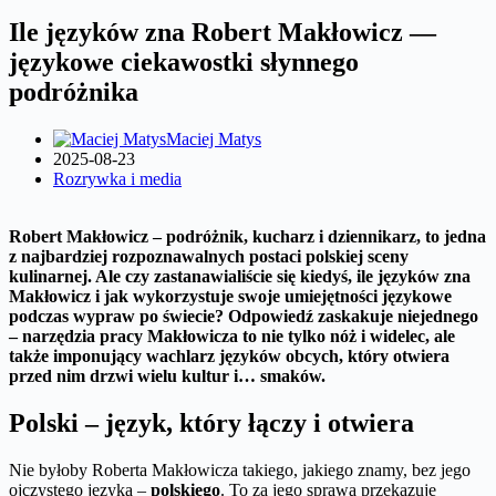
Ile języków zna Robert Makłowicz —
językowe ciekawostki słynnego
podróżnika
Maciej Matys
2025-08-23
Rozrywka i media
Robert Makłowicz – podróżnik, kucharz i dziennikarz, to jedna
z najbardziej rozpoznawalnych postaci polskiej sceny
kulinarnej. Ale czy zastanawialiście się kiedyś, ile języków zna
Makłowicz i jak wykorzystuje swoje umiejętności językowe
podczas wypraw po świecie? Odpowiedź zaskakuje niejednego
– narzędzia pracy Makłowicza to nie tylko nóż i widelec, ale
także imponujący wachlarz języków obcych, który otwiera
przed nim drzwi wielu kultur i… smaków.
Polski – język, który łączy i otwiera
Nie byłoby Roberta Makłowicza takiego, jakiego znamy, bez jego
ojczystego języka –
polskiego
. To za jego sprawą przekazuje