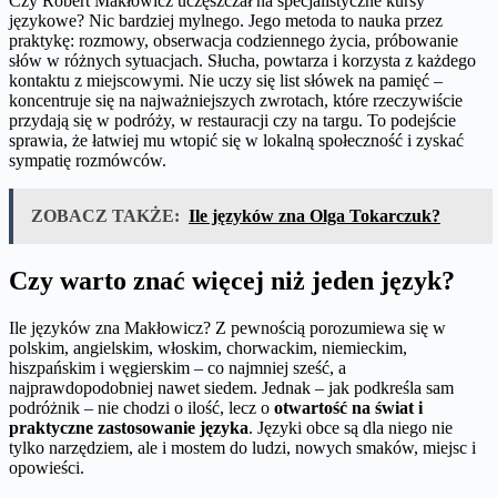
Czy Robert Makłowicz uczęszczał na specjalistyczne kursy
językowe? Nic bardziej mylnego. Jego metoda to nauka przez
praktykę: rozmowy, obserwacja codziennego życia, próbowanie
słów w różnych sytuacjach. Słucha, powtarza i korzysta z każdego
kontaktu z miejscowymi. Nie uczy się list słówek na pamięć –
koncentruje się na najważniejszych zwrotach, które rzeczywiście
przydają się w podróży, w restauracji czy na targu. To podejście
sprawia, że łatwiej mu wtopić się w lokalną społeczność i zyskać
sympatię rozmówców.
ZOBACZ TAKŻE:
Ile języków zna Olga Tokarczuk?
Czy warto znać więcej niż jeden język?
Ile języków zna Makłowicz? Z pewnością porozumiewa się w
polskim, angielskim, włoskim, chorwackim, niemieckim,
hiszpańskim i węgierskim – co najmniej sześć, a
najprawdopodobniej nawet siedem. Jednak – jak podkreśla sam
podróżnik – nie chodzi o ilość, lecz o
otwartość na świat i
praktyczne zastosowanie języka
. Języki obce są dla niego nie
tylko narzędziem, ale i mostem do ludzi, nowych smaków, miejsc i
opowieści.