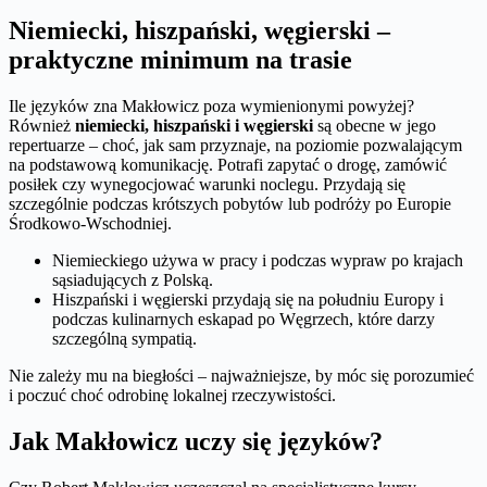
Niemiecki, hiszpański, węgierski –
praktyczne minimum na trasie
Ile języków zna Makłowicz poza wymienionymi powyżej?
Również
niemiecki, hiszpański i węgierski
są obecne w jego
repertuarze – choć, jak sam przyznaje, na poziomie pozwalającym
na podstawową komunikację. Potrafi zapytać o drogę, zamówić
posiłek czy wynegocjować warunki noclegu. Przydają się
szczególnie podczas krótszych pobytów lub podróży po Europie
Środkowo-Wschodniej.
Niemieckiego używa w pracy i podczas wypraw po krajach
sąsiadujących z Polską.
Hiszpański i węgierski przydają się na południu Europy i
podczas kulinarnych eskapad po Węgrzech, które darzy
szczególną sympatią.
Nie zależy mu na biegłości – najważniejsze, by móc się porozumieć
i poczuć choć odrobinę lokalnej rzeczywistości.
Jak Makłowicz uczy się języków?