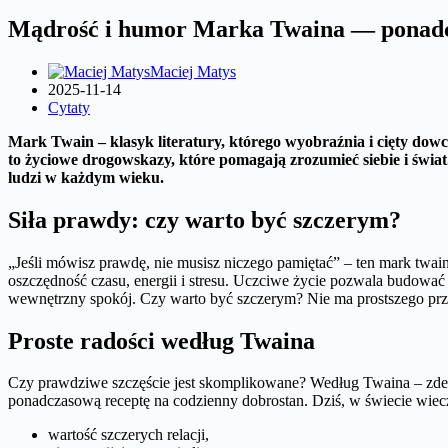
Mądrość i humor Marka Twaina — ponadcza
Maciej Matys
2025-11-14
Cytaty
Mark Twain – klasyk literatury, którego wyobraźnia i cięty dowc
to życiowe drogowskazy, które pomagają zrozumieć siebie i świat
ludzi w każdym wieku.
Siła prawdy: czy warto być szczerym?
„Jeśli mówisz prawdę, nie musisz niczego pamiętać” – ten mark twain
oszczędność czasu, energii i stresu. Uczciwe życie pozwala budować
wewnętrzny spokój. Czy warto być szczerym? Nie ma prostszego prz
Proste radości według Twaina
Czy prawdziwe szczęście jest skomplikowane? Według Twaina – zdecyd
ponadczasową receptę na codzienny dobrostan. Dziś, w świecie wie
wartość szczerych relacji,