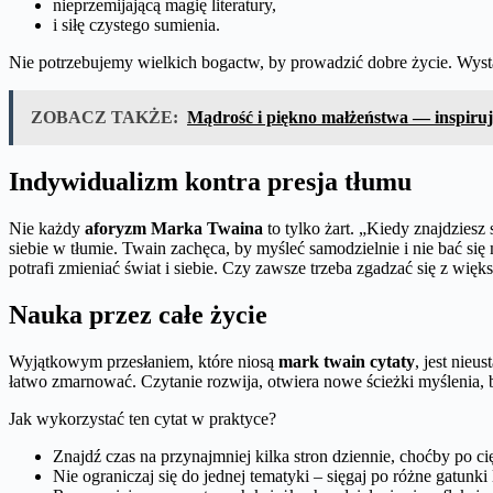
nieprzemijającą magię literatury,
i siłę czystego sumienia.
Nie potrzebujemy wielkich bogactw, by prowadzić dobre życie. Wyst
ZOBACZ TAKŻE:
Mądrość i piękno małżeństwa — inspiruj
Indywidualizm kontra presja tłumu
Nie każdy
aforyzm Marka Twaina
to tylko żart. „Kiedy znajdziesz 
siebie w tłumie. Twain zachęca, by myśleć samodzielnie i nie bać się 
potrafi zmieniać świat i siebie. Czy zawsze trzeba zgadzać się z wię
Nauka przez całe życie
Wyjątkowym przesłaniem, które niosą
mark twain cytaty
, jest nie
łatwo zmarnować. Czytanie rozwija, otwiera nowe ścieżki myślenia
Jak wykorzystać ten cytat w praktyce?
Znajdź czas na przynajmniej kilka stron dziennie, choćby po ci
Nie ograniczaj się do jednej tematyki – sięgaj po różne gatunki