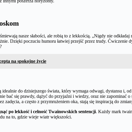
 z innymi poszerza horyzonty.
roskom
śmiewają nasze słabości, ale robią to z lekkością. „Nigdy nie odkładaj
żnie. Dzięki poczuciu humoru łatwiej przejść przez trudy. Ćwiczenie dys
?
epta na spokojne życie
ują idealnie do dzisiejszego świata, który wymaga odwagi, dystansu i,
ie bać się prawdy, dążyć do przyjaźni i wiedzy, oraz nie zapominać o
ez zadęcia, a często z przymrużeniem oka, stają się inspiracją do zmian
gnąć po lekkość i celność Twainowskich sentencji
. Każdy mark twain 
du na to, gdzie wieje wiatr większości.