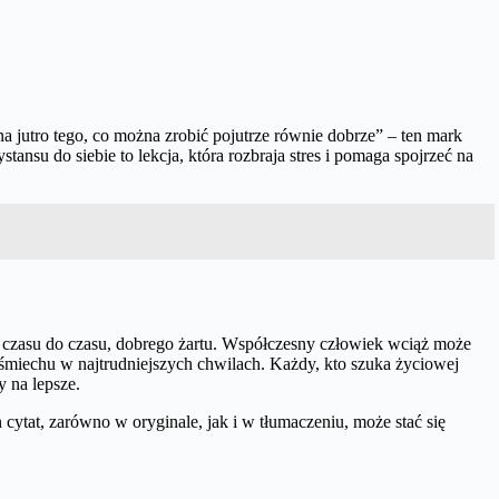
 na jutro tego, co można zrobić pojutrze równie dobrze” – ten mark
tansu do siebie to lekcja, która rozbraja stres i pomaga spojrzeć na
 od czasu do czasu, dobrego żartu. Współczesny człowiek wciąż może
 śmiechu w najtrudniejszych chwilach. Każdy, kto szuka życiowej
y na lepsze.
cytat, zarówno w oryginale, jak i w tłumaczeniu, może stać się