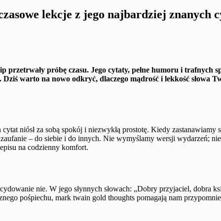
sowe lekcje z jego najbardziej znanych c
ip przetrwały próbę czasu. Jego cytaty, pełne humoru i trafnych sp
. Dziś warto na nowo odkryć, dlaczego mądrość i lekkość słowa Tw
 cytat niósł za sobą spokój i niezwykłą prostotę. Kiedy zastanawiamy 
 zaufanie – do siebie i do innych. Nie wymyślamy wersji wydarzeń; ni
episu na codzienny komfort.
owanie nie. W jego słynnych słowach: „Dobry przyjaciel, dobra książ
cznego pośpiechu, mark twain gold thoughts pomagają nam przypomnie