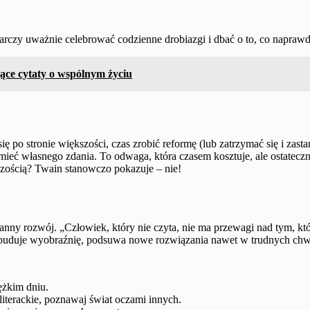
arczy uważnie celebrować codzienne drobiazgi i dbać o to, co napraw
ące cytaty o wspólnym życiu
się po stronie większości, czas zrobić reformę (lub zatrzymać się i zas
mieć własnego zdania. To odwaga, która czasem kosztuje, ale ostatecznie
kszością? Twain stanowczo pokazuje – nie!
ustanny rozwój. „Człowiek, który nie czyta, nie ma przewagi nad tym, k
, buduje wyobraźnię, podsuwa nowe rozwiązania nawet w trudnych chw
ężkim dniu.
 literackie, poznawaj świat oczami innych.