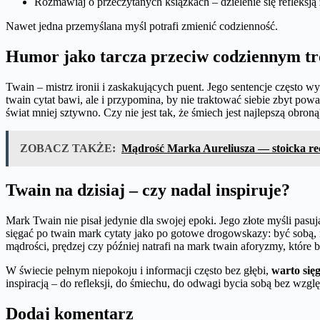
Rozmawiaj o przeczytanych książkach – dzielenie się refleksją
Nawet jedna przemyślana myśl potrafi zmienić codzienność.
Humor jako tarcza przeciw codziennym t
Twain – mistrz ironii i zaskakujących puent. Jego sentencje często wy
twain cytat bawi, ale i przypomina, by nie traktować siebie zbyt powa
świat mniej sztywno. Czy nie jest tak, że śmiech jest najlepszą obroną
ZOBACZ TAKŻE:
Mądrość Marka Aureliusza — stoicka rec
Twain na dzisiaj – czy nadal inspiruje?
Mark Twain nie pisał jedynie dla swojej epoki. Jego złote myśli pas
sięgać po twain mark cytaty jako po gotowe drogowskazy: być sobą, n
mądrości, prędzej czy później natrafi na mark twain aforyzmy, które b
W świecie pełnym niepokoju i informacji często bez głębi,
warto się
inspiracją – do refleksji, do śmiechu, do odwagi bycia sobą bez wzglę
Dodaj komentarz