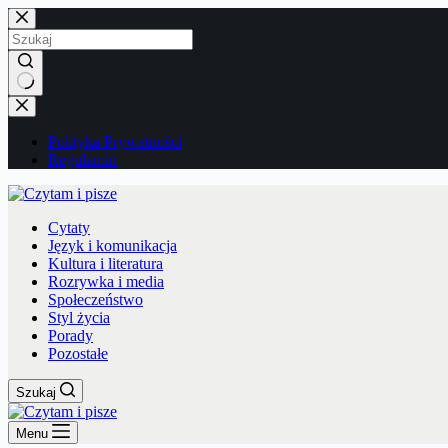
Przejdź
do
treści
Brak
wyników
Polityka Prywatności
Regulamin
Cytaty
Język i komunikacja
Kultura i literatura
Rozrywka i media
Społeczeństwo
Styl życia
Porady
Pozostałe
Szukaj
Menu