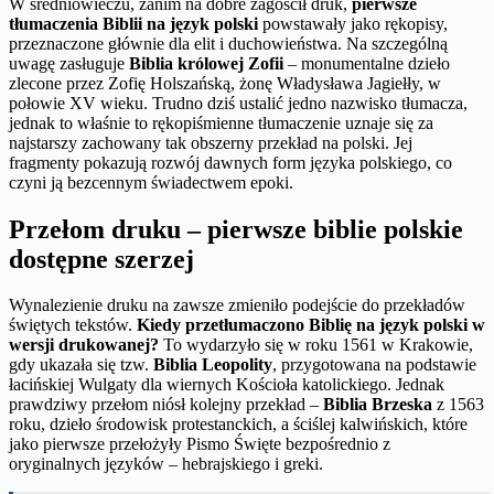
W średniowieczu, zanim na dobre zagościł druk,
pierwsze
tłumaczenia Biblii na język polski
powstawały jako rękopisy,
przeznaczone głównie dla elit i duchowieństwa. Na szczególną
uwagę zasługuje
Biblia królowej Zofii
– monumentalne dzieło
zlecone przez Zofię Holszańską, żonę Władysława Jagiełły, w
połowie XV wieku. Trudno dziś ustalić jedno nazwisko tłumacza,
jednak to właśnie to rękopiśmienne tłumaczenie uznaje się za
najstarszy zachowany tak obszerny przekład na polski. Jej
fragmenty pokazują rozwój dawnych form języka polskiego, co
czyni ją bezcennym świadectwem epoki.
Przełom druku – pierwsze biblie polskie
dostępne szerzej
Wynalezienie druku na zawsze zmieniło podejście do przekładów
świętych tekstów.
Kiedy przetłumaczono Biblię na język polski w
wersji drukowanej?
To wydarzyło się w roku 1561 w Krakowie,
gdy ukazała się tzw.
Biblia Leopolity
, przygotowana na podstawie
łacińskiej Wulgaty dla wiernych Kościoła katolickiego. Jednak
prawdziwy przełom niósł kolejny przekład –
Biblia Brzeska
z 1563
roku, dzieło środowisk protestanckich, a ściślej kalwińskich, które
jako pierwsze przełożyły Pismo Święte bezpośrednio z
oryginalnych języków – hebrajskiego i greki.