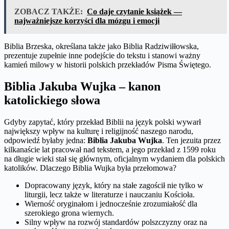
ZOBACZ TAKŻE:
Co daje czytanie książek —
najważniejsze korzyści dla mózgu i emocji
Biblia Brzeska, określana także jako Biblia Radziwiłłowska,
prezentuje zupełnie inne podejście do tekstu i stanowi ważny
kamień milowy w historii polskich przekładów Pisma Świętego.
Biblia Jakuba Wujka – kanon
katolickiego słowa
Gdyby zapytać, który przekład Biblii na język polski wywarł
największy wpływ na kulturę i religijność naszego narodu,
odpowiedź byłaby jedna:
Biblia Jakuba Wujka
. Ten jezuita przez
kilkanaście lat pracował nad tekstem, a jego przekład z 1599 roku
na długie wieki stał się głównym, oficjalnym wydaniem dla polskich
katolików. Dlaczego Biblia Wujka była przełomowa?
Dopracowany język, który na stałe zagościł nie tylko w
liturgii, lecz także w literaturze i nauczaniu Kościoła.
Wierność oryginałom i jednocześnie zrozumiałość dla
szerokiego grona wiernych.
Silny wpływ na rozwój standardów polszczyzny oraz na