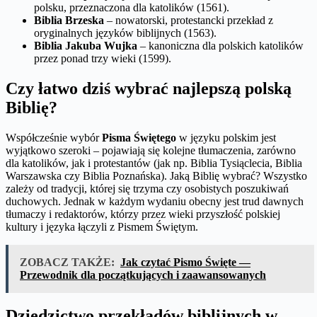
polsku, przeznaczona dla katolików (1561).
Biblia Brzeska
– nowatorski, protestancki przekład z
oryginalnych języków biblijnych (1563).
Biblia Jakuba Wujka
– kanoniczna dla polskich katolików
przez ponad trzy wieki (1599).
Czy łatwo dziś wybrać najlepszą polską
Biblię?
Współcześnie wybór
Pisma Świętego
w języku polskim jest
wyjątkowo szeroki – pojawiają się kolejne tłumaczenia, zarówno
dla katolików, jak i protestantów (jak np. Biblia Tysiąclecia, Biblia
Warszawska czy Biblia Poznańska). Jaką Biblię wybrać? Wszystko
zależy od tradycji, której się trzyma czy osobistych poszukiwań
duchowych. Jednak w każdym wydaniu obecny jest trud dawnych
tłumaczy i redaktorów, którzy przez wieki przyszłość polskiej
kultury i języka łączyli z Pismem Świętym.
ZOBACZ TAKŻE:
Jak czytać Pismo Święte —
Przewodnik dla początkujących i zaawansowanych
Dziedzictwo przekładów biblijnych w