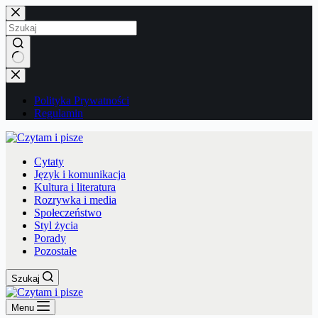
Przejdź
do
treści
Brak
wyników
Polityka Prywatności
Regulamin
Cytaty
Język i komunikacja
Kultura i literatura
Rozrywka i media
Społeczeństwo
Styl życia
Porady
Pozostałe
Szukaj
Menu