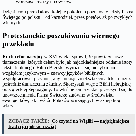
twórczość pisarzy i mówców.
Dzięki temu przekładowi kolejne pokolenia poznawały teksty Pisma
Świętego po polsku – od kaznodziei, przez poetów, aż po zwykłych
wiernych.
Protestanckie poszukiwania wiernego
przekładu
Ruch reformacyjny
w XVI wieku sprawił, że powstały nowe
tłumaczenia, których celem było jak najdokładniejsze oddanie istoty
tekstu biblijnego. Biblia Brzeska wyróżnia się nie tylko pod
względem językowym – znawcy języków biblijnych
współpracowali przy niej, aby uniknąć zniekształcenia tekstu przez
pośrednie tłumaczenia z łaciny. Skorzystali więc z Biblii hebrajskiej
oraz greckiej Septuaginty. To właśnie ten przekład przyczynił się do
upowszechnienia Pisma Świętego zarówno w środowisku
ewangelików, jak i wśród Polaków szukających własnej drogi
wiary.
ZOBACZ TAKŻE:
Co czytać na Wigilii — najpiękniejsza
tradycja polskich świąt