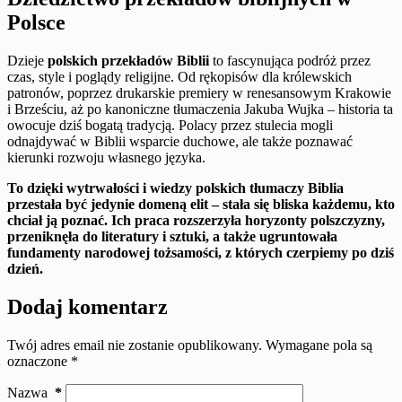
Polsce
Dzieje
polskich przekładów Biblii
to fascynująca podróż przez
czas, style i poglądy religijne. Od rękopisów dla królewskich
patronów, poprzez drukarskie premiery w renesansowym Krakowie
i Brześciu, aż po kanoniczne tłumaczenia Jakuba Wujka – historia ta
owocuje dziś bogatą tradycją. Polacy przez stulecia mogli
odnajdywać w Biblii wsparcie duchowe, ale także poznawać
kierunki rozwoju własnego języka.
To dzięki wytrwałości i wiedzy polskich tłumaczy Biblia
przestała być jedynie domeną elit – stała się bliska każdemu, kto
chciał ją poznać. Ich praca rozszerzyła horyzonty polszczyzny,
przeniknęła do literatury i sztuki, a także ugruntowała
fundamenty narodowej tożsamości, z których czerpiemy po dziś
dzień.
Dodaj komentarz
Twój adres email nie zostanie opublikowany.
Wymagane pola są
oznaczone
*
Nazwa
*