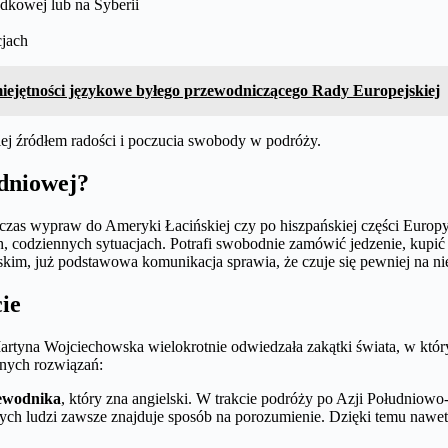
dkowej lub na Syberii
cjach
iejętności językowe byłego przewodniczącego Rady Europejskiej
ej źródłem radości i poczucia swobody w podróży.
dniowej?
czas wypraw do Ameryki Łacińskiej czy po hiszpańskiej części Europy
h, codziennych sytuacjach. Potrafi swobodnie zamówić jedzenie, kupić 
skim, już podstawowa komunikacja sprawia, że czuje się pewniej na ni
ie
yna Wojciechowska wielokrotnie odwiedzała zakątki świata, w których
snych rozwiązań:
zewodnika
, który zna angielski. W trakcie podróży po Azji Południo
 ludzi zawsze znajduje sposób na porozumienie. Dzięki temu nawet egz