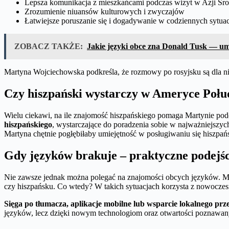
Lepsza komunikacja z mieszkańcami podczas wizyt w Azji Śro
Zrozumienie niuansów kulturowych i zwyczajów
Łatwiejsze poruszanie się i dogadywanie w codziennych sytua
ZOBACZ TAKŻE:
Jakie języki obce zna Donald Tusk — um
Martyna Wojciechowska podkreśla, że rozmowy po rosyjsku są dla ni
Czy hiszpański wystarczy w Ameryce Połu
Wielu ciekawi, na ile znajomość hiszpańskiego pomaga Martynie pod
hiszpańskiego
, wystarczające do poradzenia sobie w najważniejszyc
Martyna chętnie pogłębiłaby umiejętność w posługiwaniu się hiszpań
Gdy języków brakuje – praktyczne podejśc
Nie zawsze jednak można polegać na znajomości obcych języków. Mart
czy hiszpańsku. Co wtedy? W takich sytuacjach korzysta z nowocze
Sięga po tłumacza, aplikacje mobilne lub wsparcie lokalnego pr
języków, lecz dzięki nowym technologiom oraz otwartości poznawanych