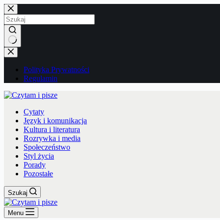
Przejdź
do
treści
Brak
wyników
Polityka Prywatności
Regulamin
Cytaty
Język i komunikacja
Kultura i literatura
Rozrywka i media
Społeczeństwo
Styl życia
Porady
Pozostałe
Szukaj
Menu