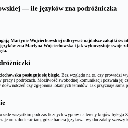
wskiej — ile języków zna podróżniczka
pomagają Martynie Wojciechowskiej odkrywać najdalsze zakątki św
le języków zna Martyna Wojciechowska i jak wykorzystuje swoje 
ęta.
dróżniczki
iechowska posługuje się biegle
. Bez względu na to, czy prowadzi 
 w pracy i podróżach. Możliwość swobodnej komunikacji pozwala jej c
 doświadczeń czy zgłębiania lokalnych tematów. Jak przyznaje sama p
ie
 przede wszystkim podczas licznych wypraw na tereny krajów byłego 
zaje oraz docierać tam, gdzie bariera językowa wykluczałaby szerszy 