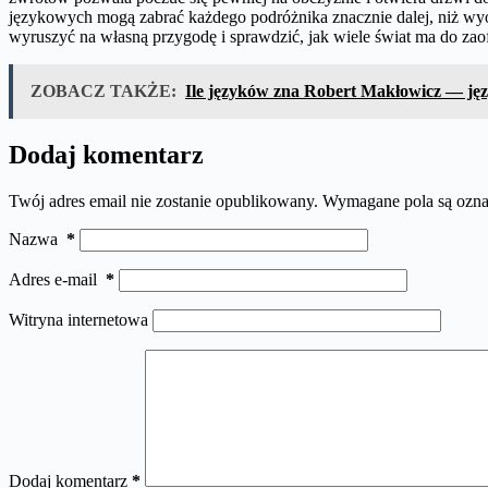
językowych mogą zabrać każdego podróżnika znacznie dalej, niż wyob
wyruszyć na własną przygodę i sprawdzić, jak wiele świat ma do zao
ZOBACZ TAKŻE:
Ile języków zna Robert Makłowicz — ję
Dodaj komentarz
Twój adres email nie zostanie opublikowany.
Wymagane pola są ozn
Nazwa
*
Adres e-mail
*
Witryna internetowa
Dodaj komentarz
*