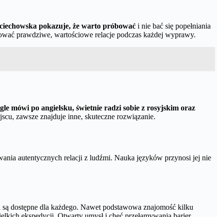
iechowska pokazuje, że warto próbować
i nie bać się popełniania
ować prawdziwe, wartościowe relacje podczas każdej wyprawy.
egle mówi po angielsku, świetnie radzi sobie z rosyjskim oraz
jscu, zawsze znajduje inne, skuteczne rozwiązanie.
wania autentycznych relacji z ludźmi. Nauka języków przynosi jej nie
 są dostępne dla każdego. Nawet podstawowa znajomość kilku
lkich ekspedycji. Otwarty umysł i chęć przełamywania barier