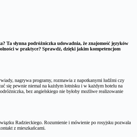
iata? Ta słynna podróżniczka udowadnia, że znajomość języków
zdolności w praktyce? Sprawdź, dzięki jakim kompetencjom
wywiady, nagrywa programy, rozmawia z napotkanymi ludźmi czy
zuć się pewnie niemal na każdym lotnisku i w każdym hotelu na
odróżniczka, bez angielskiego nie byłoby możliwe realizowanie
Związku Radzieckiego. Rozumienie i mówienie po rosyjsku pozwala
kontakt z mieszkańcami.