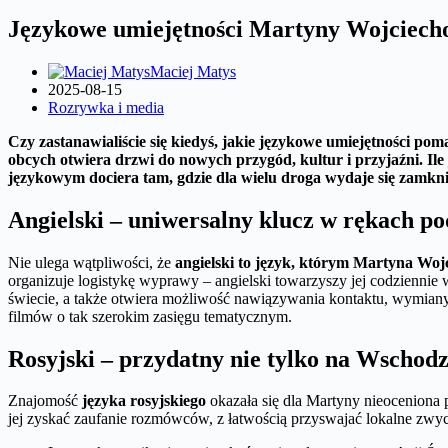
Językowe umiejętności Martyny Wojciecho
Maciej Matys
2025-08-15
Rozrywka i media
Czy zastanawialiście się kiedyś, jakie językowe umiejętności 
obcych otwiera drzwi do nowych przygód, kultur i przyjaźni. I
językowym dociera tam, gdzie dla wielu droga wydaje się zamkni
Angielski – uniwersalny klucz w rękach po
Nie ulega wątpliwości, że
angielski to język, którym Martyna Wojc
organizuje logistykę wyprawy – angielski towarzyszy jej codziennie
świecie, a także otwiera możliwość nawiązywania kontaktu, wymiany
filmów o tak szerokim zasięgu tematycznym.
Rosyjski – przydatny nie tylko na Wschodz
Znajomość
języka rosyjskiego
okazała się dla Martyny nieoceniona
jej zyskać zaufanie rozmówców, z łatwością przyswajać lokalne zwyc