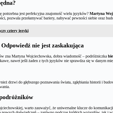
będna?
dę potrzebna jest perfekcyjna znajomość wielu języków?
Martyna Wojc
ci, pozwala przełamywać bariery, nabywać pewności siebie oraz bud
zy cztery języki
 Odpowiedź nie jest zaskakująca
ęzyków zna Martyna Wojciechowska, dobra wiadomość – podróżniczka
bi
ekawe, nawet jeśli żaden z tych języków nie sprawdza się w danym mie
nież drzwi do głębszego poznawania świata, zgłębiania historii i budo
ywania.
a podróżników
iechowskiej, warto zauważyć, że uniwersalne klucze do komunikacji
o nowych doświadczeń – zarówno podczas krótkich wyjazdów, jak i wie