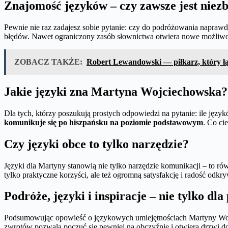
Znajomość języków – czy zawsze jest niez
Pewnie nie raz zadajesz sobie pytanie: czy do podróżowania napraw
błędów. Nawet ograniczony zasób słownictwa otwiera nowe możliwoś
ZOBACZ TAKŻE:
Robert Lewandowski — piłkarz, który łąc
Jakie języki zna Martyna Wojciechowska?
Dla tych, którzy poszukują prostych odpowiedzi na pytanie: ile j
komunikuje się po hiszpańsku na poziomie podstawowym
. Co ci
Czy języki obce to tylko narzędzie?
Języki dla Martyny stanowią nie tylko narzędzie komunikacji – to rów
tylko praktyczne korzyści, ale też ogromną satysfakcję i radość odkr
Podróże, języki i inspiracje – nie tylko dl
Podsumowując opowieść o językowych umiejętnościach Martyny Wojc
zwrotów pozwala poczuć się pewniej na obczyźnie i otwiera drzwi d