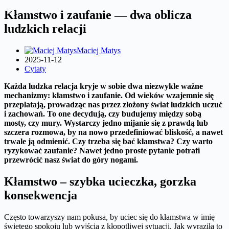
Kłamstwo i zaufanie — dwa oblicza
ludzkich relacji
Maciej Matys
2025-11-12
Cytaty
Każda ludzka relacja kryje w sobie dwa niezwykle ważne
mechanizmy: kłamstwo i zaufanie. Od wieków wzajemnie się
przeplatają, prowadząc nas przez złożony świat ludzkich uczuć
i zachowań. To one decydują, czy budujemy między sobą
mosty, czy mury. Wystarczy jedno mijanie się z prawdą lub
szczera rozmowa, by na nowo przedefiniować bliskość, a nawet
trwale ją odmienić. Czy trzeba się bać kłamstwa? Czy warto
ryzykować zaufanie? Nawet jedno proste pytanie potrafi
przewrócić nasz świat do góry nogami.
Kłamstwo – szybka ucieczka, gorzka
konsekwencja
Często towarzyszy nam pokusa, by uciec się do kłamstwa w imię
świętego spokoju lub wyjścia z kłopotliwej sytuacji. Jak wyraziła to