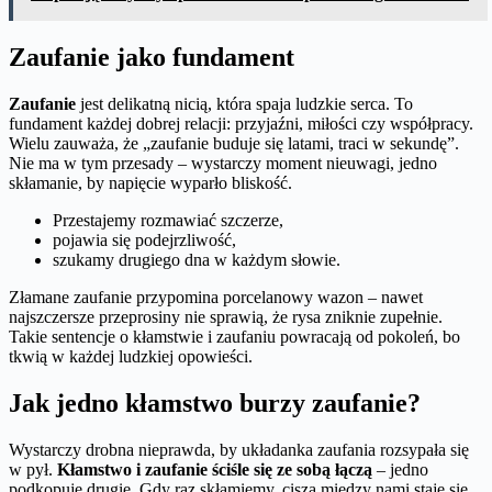
Zaufanie jako fundament
Zaufanie
jest delikatną nicią, która spaja ludzkie serca. To
fundament każdej dobrej relacji: przyjaźni, miłości czy współpracy.
Wielu zauważa, że „zaufanie buduje się latami, traci w sekundę”.
Nie ma w tym przesady – wystarczy moment nieuwagi, jedno
skłamanie, by napięcie wyparło bliskość.
Przestajemy rozmawiać szczerze,
pojawia się podejrzliwość,
szukamy drugiego dna w każdym słowie.
Złamane zaufanie przypomina porcelanowy wazon – nawet
najszczersze przeprosiny nie sprawią, że rysa zniknie zupełnie.
Takie sentencje o kłamstwie i zaufaniu powracają od pokoleń, bo
tkwią w każdej ludzkiej opowieści.
Jak jedno kłamstwo burzy zaufanie?
Wystarczy drobna nieprawda, by układanka zaufania rozsypała się
w pył.
Kłamstwo i zaufanie ściśle się ze sobą łączą
– jedno
podkopuje drugie. Gdy raz skłamiemy, cisza między nami staje się