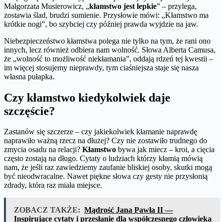
Małgorzata Musierowicz, „
kłamstwo jest lepkie
” – przylega,
zostawia ślad, brudzi sumienie. Przysłowie mówi: „Kłamstwo ma
krótkie nogi”, bo szybciej czy później prawda wyjdzie na jaw.
Niebezpieczeństwo kłamstwa polega nie tylko na tym, że rani ono
innych, lecz również odbiera nam wolność. Słowa Alberta Camusa,
że „wolność to możliwość niekłamania”, oddają rdzeń tej kwestii –
im więcej stosujemy nieprawdy, tym ciaśniejsza staje się nasza
własna pułapka.
Czy kłamstwo kiedykolwiek daje
szczęście?
Zastanów się szczerze – czy jakiekolwiek kłamanie naprawdę
naprawiło ważną rzecz na dłużej? Czy nie zostawiło trudnego do
zmycia osadu na relacji?
Kłamstwo
bywa jak miecz – kroi, a cięcia
często zostają na długo. Cytaty o ludziach którzy kłamią mówią
nam, że jeśli raz zawiedziemy zaufanie bliskiej osoby, skutki mogą
być nieodwracalne. Nawet piękne słowa czy gesty nie przysłonią
zdrady, która raz miała miejsce.
ZOBACZ TAKŻE:
Mądrość Jana Pawła II —
Inspirujące cytaty i przesłanie dla współczesnego człowieka