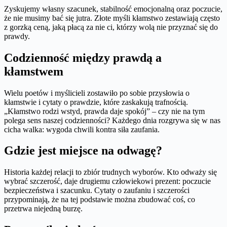
Zyskujemy własny szacunek, stabilność emocjonalną oraz poczucie,
że nie musimy bać się jutra. Złote myśli kłamstwo zestawiają często
z gorzką ceną, jaką płacą za nie ci, którzy wolą nie przyznać się do
prawdy.
Codzienność między prawdą a
kłamstwem
Wielu poetów i myślicieli zostawiło po sobie przysłowia o
kłamstwie i cytaty o prawdzie, które zaskakują trafnością.
„Kłamstwo rodzi wstyd, prawda daje spokój” – czy nie na tym
polega sens naszej codzienności? Każdego dnia rozgrywa się w nas
cicha walka: wygoda chwili kontra siła zaufania.
Gdzie jest miejsce na odwagę?
Historia każdej relacji to zbiór trudnych wyborów. Kto odważy się
wybrać szczerość, daje drugiemu człowiekowi prezent: poczucie
bezpieczeństwa i szacunku. Cytaty o zaufaniu i szczerości
przypominają, że na tej podstawie można zbudować coś, co
przetrwa niejedną burzę.