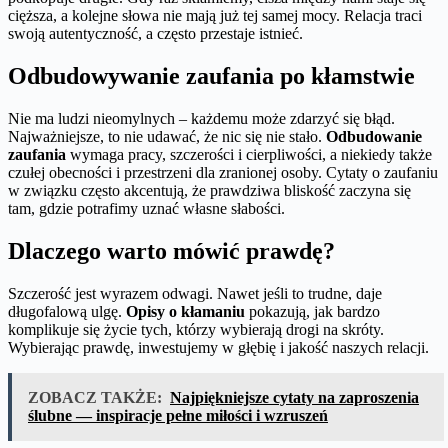
cięższa, a kolejne słowa nie mają już tej samej mocy. Relacja traci
swoją autentyczność, a często przestaje istnieć.
Odbudowywanie zaufania po kłamstwie
Nie ma ludzi nieomylnych – każdemu może zdarzyć się błąd.
Najważniejsze, to nie udawać, że nic się nie stało.
Odbudowanie
zaufania
wymaga pracy, szczerości i cierpliwości, a niekiedy także
czułej obecności i przestrzeni dla zranionej osoby. Cytaty o zaufaniu
w związku często akcentują, że prawdziwa bliskość zaczyna się
tam, gdzie potrafimy uznać własne słabości.
Dlaczego warto mówić prawdę?
Szczerość jest wyrazem odwagi. Nawet jeśli to trudne, daje
długofalową ulgę.
Opisy o kłamaniu
pokazują, jak bardzo
komplikuje się życie tych, którzy wybierają drogi na skróty.
Wybierając prawdę, inwestujemy w głębię i jakość naszych relacji.
ZOBACZ TAKŻE:
Najpiękniejsze cytaty na zaproszenia
ślubne — inspiracje pełne miłości i wzruszeń