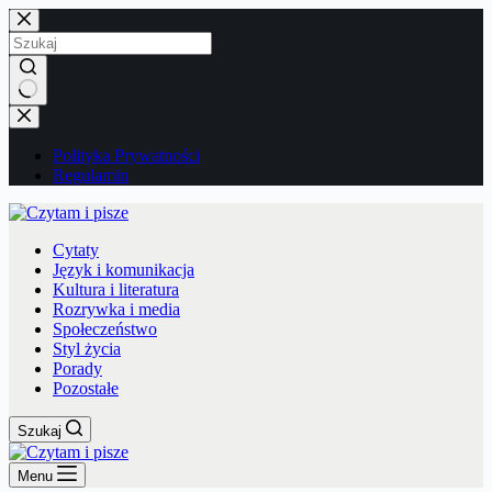
Przejdź
do
treści
Brak
wyników
Polityka Prywatności
Regulamin
Cytaty
Język i komunikacja
Kultura i literatura
Rozrywka i media
Społeczeństwo
Styl życia
Porady
Pozostałe
Szukaj
Menu